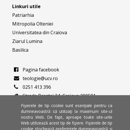
Linkuri utile
Patriarhia
Mitropolia Olteniei
Universitatea din Craiova
Ziarul Lumina
Basilica
Pagina facebook
teologie@ucv.ro
0251 413 396
Strada Brestei 24, Craiova 200581
Varianta veche a website-ului
Fişierele de tip cookie sunt esenţiale pentru ca
dumneavoastră să utilizaţi la maximum site-ul
nostru Web. De fapt, aproape toate site-urile
Universitate de stat din Craiova
Web utilizează acest tip de fişiere. Fişierele de tip
Dolj, Romania
cookie stochează preferinţele dumneavoastră şi