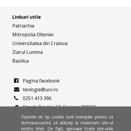
Linkuri utile
Patriarhia
Mitropolia Olteniei
Universitatea din Craiova
Ziarul Lumina
Basilica
Pagina facebook
teologie@ucv.ro
0251 413 396
Strada Brestei 24, Craiova 200581
Varianta veche a website-ului
Fişierele de tip cookie sunt esenţiale pentru ca
dumneavoastră să utilizaţi la maximum site-ul
nostru Web. De fapt, aproape toate site-urile