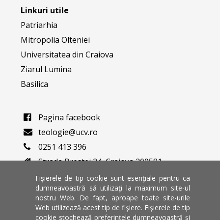
Linkuri utile
Patriarhia
Mitropolia Olteniei
Universitatea din Craiova
Ziarul Lumina
Basilica
Pagina facebook
teologie@ucv.ro
0251 413 396
Strada Brestei 24, Craiova 200581
Varianta veche a website-ului
Fişierele de tip cookie sunt esenţiale pentru ca
dumneavoastră să utilizaţi la maximum site-ul
nostru Web. De fapt, aproape toate site-urile
Universitate de stat din Craiova
Web utilizează acest tip de fişiere. Fişierele de tip
Dolj, Romania
cookie stochează preferinţele dumneavoastră şi