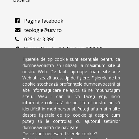
Pagina facebook
teologie@ucv.ro
0251 413 396
Strada Brestei 24, Craiova 200581
Varianta veche a website-ului
Fişierele de tip cookie sunt esenţiale pentru ca
dumneavoastră să utilizaţi la maximum site-ul
nostru Web. De fapt, aproape toate site-urile
Universitate de stat din Craiova
Web utilizează acest tip de fişiere. Fişierele de tip
Dolj, Romania
cookie stochează preferinţele dumneavoastră şi
alte informaţii care ne ajută să ne îmbunătăţim
site-ul Web - dar nu vă faceţi griji, nicio
informaţie colectată de pe site-ul nostru nu vă
identifică în mod personal. Puteţi afla mai multe
despre fişierele de tip cookie şi despre cum
puteţi să le controlaţi cu ajutorul setărilor
dumneavoastră de navigare.
De ce sunt necesare fisierele cookie?