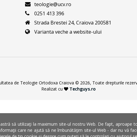
teologie@ucv.ro
0251 413 396
Strada Brestei 24, Craiova 200581
Varianta veche a website-ului
ultatea de Teologie Ortodoxa Craiova © 2026, Toate drepturile rezerv
Realizat cu
Techguys.ro
stră să utilizaţi la maximum site-ul nostru Web. De fapt, aproape toate
formaţii care ne ajută să ne îmbunătăţim site-ul Web - dar nu vă faceţi
şierele de tip cookie şi despre cum puteţi să le controlaţi cu ajutorul