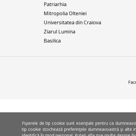
Patriarhia
Mitropolia Olteniei
Universitatea din Craiova
Ziarul Lumina
Basilica
Fac
Fişierele de tip cookie sunt esenţiale pentru ca dumneavoa
tip cookie stochează preferinţele dumneavoastră şi alte in
identifică în mod personal. Puteţi afla mai multe despre fi