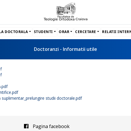
LA DOCTORALA
STUDENTI
ORAR
CERCETARE
RELATII INTE
Doctoranzi - Informatii utile
f
f
a.pdf
ntifice.pdf
a suplimentar_prelungire studii doctorale.pdf
Pagina facebook