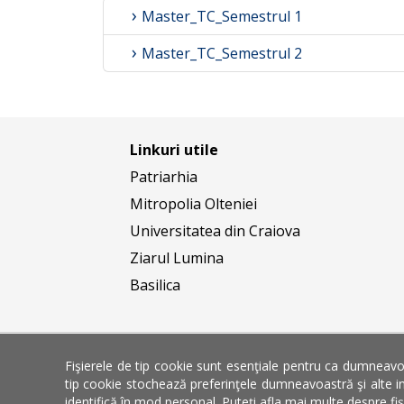
Master_TC_Semestrul 1
Master_TC_Semestrul 2
Linkuri utile
Patriarhia
Mitropolia Olteniei
Universitatea din Craiova
Ziarul Lumina
Basilica
Fişierele de tip cookie sunt esenţiale pentru ca dumneavoa
tip cookie stochează preferinţele dumneavoastră şi alte in
identifică în mod personal. Puteţi afla mai multe despre fi