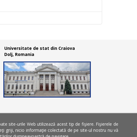
Universitate de stat din Craiova
Dolj, Romania
 site-urile Web utilizează acest tip de fişiere. Fişierele de
 griji, nicio informaţie colectată de pe site-ul nostru nu vă
 setărilor dumneavoastră de navigare.