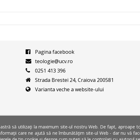
Pagina facebook
teologie@ucv.ro
0251 413 396
Strada Brestei 24, Craiova 200581
Varianta veche a website-ului
stră să utilizaţi la maximum site-ul nostru Web. De fapt, aproape toate
formaţii care ne ajută să ne îmbunătăţim site-ul Web - dar nu vă faceţi
şierele de tip cookie şi despre cum puteţi să le controlaţi cu ajutorul