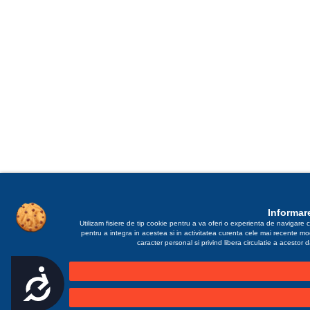
Informare
Utilizam fisiere de tip cookie pentru a va oferi o experienta de navigare c
pentru a integra in acestea si in activitatea curenta cele mai recente m
caracter personal si privind libera circulatie a acestor
Accesibilitate