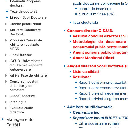
Informații Programe
școlii doctorale vor depune la 
doctorat
cerere de înscriere;
Teze de doctorat
curriculum vitae (CV).
Link-uri Școli Doctorale
listă electorală
Credite pentru studii
Abilitare Conducere
Concurs director C.S.U.D.
Doctorat
Rezultat concurs director C.S.
Propuneri Comisii de
Metodologie de desemnare
Abilitare neavizate
concursului public pentru num
MECS
Anunt concurs public director 
Liceul francez
Anunt Monitorul Oficial
IOSUD-Universitatea
din Craiova Rapoarte
Alegeri directori Scoli Doctorale ș
Autoevaluare
Liste candidaţi
Arhiva Teze de Abilitare
Rezultate:
Concursuri posturi
Raport consemnare rezultat 
didactice şi de
Raport consemnare rezultat
cercetare
Raport privind alegerea mem
Grade Didactice
Raport privind alegerea mem
Interlingua
Admitere studii doctorale
Evaluare cadre
didactice
Confirmare loc
Repartizare locuri BUGET si T
Managementul
Cifra scolarizare romani
Calității