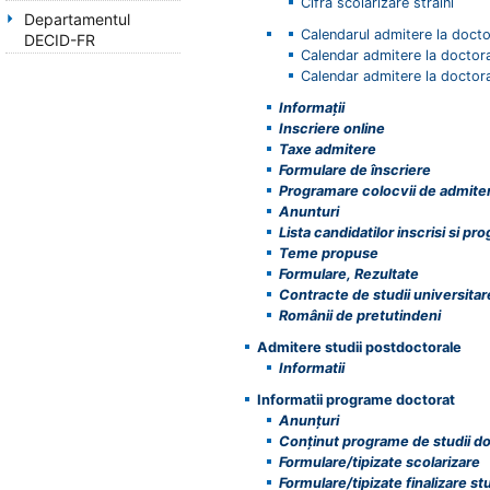
Cifra scolarizare straini
Departamentul
Calendarul admitere la docto
DECID-FR
Calendar admitere la doctorat
Calendar admitere la doctor
Informații
Inscriere online
Taxe admitere
Formulare de înscriere
Programare colocvii de admite
Anunturi
Lista candidatilor inscrisi si p
Teme propuse
Formulare, Rezultate
Contracte de studii universita
Românii de pretutindeni
Admitere studii postdoctorale
Informatii
Informatii programe doctorat
Anunțuri
Conţinut programe de studii do
Formulare/tipizate scolarizare
Formulare/tipizate finalizare stu