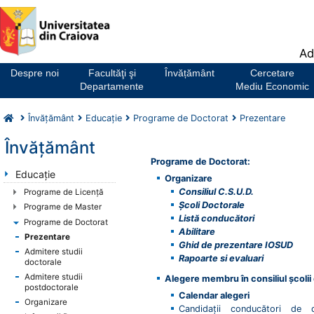
Notă:
Ad
Acest
website
Despre noi
Facultăţi şi
Învățământ
Cercetare
include
Departamente
Mediu Economic
un
sistem
Învăţământ
Educaţie
Programe de Doctorat
Prezentare
de
accesibilitate.
Învăţământ
Programe de Doctorat:
Educaţie
Organizare
Consiliul C.S.U.D.
Programe de Licenţă
Școli Doctorale
Programe de Master
Listă conducători
Programe de Doctorat
Abilitare
Prezentare
Ghid de prezentare IOSUD
Admitere studii
Rapoarte si evaluari
doctorale
Admitere studii
Alegere membru în consiliul școlii
postdoctorale
Calendar alegeri
Organizare
Candidații conducători de 