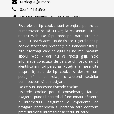
teologie@ucv.ro
0251 413 396
Strada Brestei 24, Craiova 200581
Varianta veche a website-ului
Fişierele de tip cookie sunt esenţiale pentru ca
dumneavoastră să utilizaţi la maximum site-ul
nostru Web. De fapt, aproape toate site-urile
Universitate de stat din Craiova
Web utilizează acest tip de fişiere. Fişierele de tip
Dolj, Romania
cookie stochează preferinţele dumneavoastră şi
alte informaţii care ne ajută să ne îmbunătăţim
site-ul Web - dar nu vă faceţi griji, nicio
informaţie colectată de pe site-ul nostru nu vă
identifică în mod personal. Puteţi afla mai multe
despre fişierele de tip cookie şi despre cum
puteţi să le controlaţi cu ajutorul setărilor
dumneavoastră de navigare.
De ce sunt necesare fisierele cookie?
Fisierele cookie pot fi considerate, fara a
exagera, punctul central al functionarii eficiente
a Internetului, asigurand o experienta de
navigare prietenoasa si personalizata conform
Facultatea de Teologie Ortodoxa Craiova © 2026, Toate
preferintelor si intereselor fiecarui utilizator.