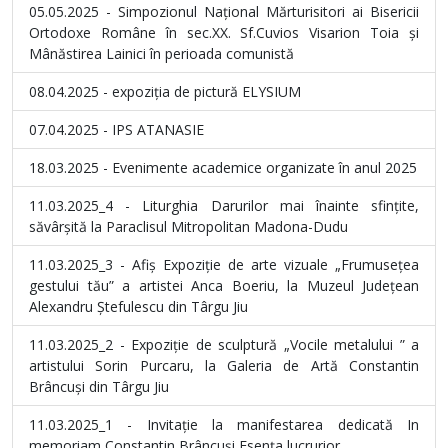
05.05.2025 - Simpozionul Național Mărturisitori ai Bisericii
Ortodoxe Române în sec.XX. Sf.Cuvios Visarion Toia și
Mânăstirea Lainici în perioada comunistă
08.04.2025 - expoziția de pictură ELYSIUM
07.04.2025 - IPS ATANASIE
18.03.2025 - Evenimente academice organizate în anul 2025
11.03.2025_4 - Liturghia Darurilor mai înainte sfințite,
săvârșită la Paraclisul Mitropolitan Madona-Dudu
11.03.2025_3 - Afiș Expoziție de arte vizuale „Frumusețea
gestului tău” a artistei Anca Boeriu, la Muzeul Județean
Alexandru Ștefulescu din Târgu Jiu
11.03.2025_2 - Expoziție de sculptură „Vocile metalului ” a
artistului Sorin Purcaru, la Galeria de Artă Constantin
Brâncuși din Târgu Jiu
11.03.2025_1 - Invitație la manifestarea dedicată In
memoriam Constantin Brâncuși Esența lucrurior