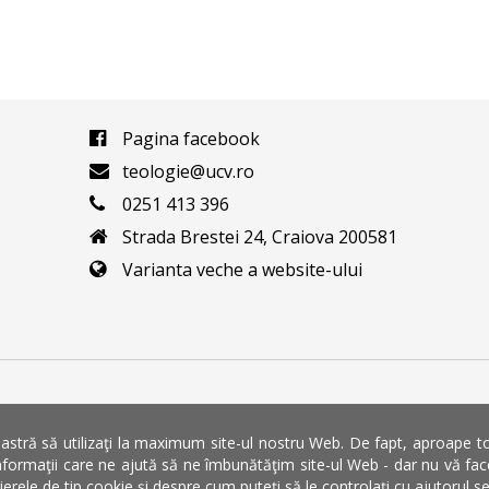
Pagina facebook
teologie@ucv.ro
0251 413 396
Strada Brestei 24, Craiova 200581
Varianta veche a website-ului
stră să utilizaţi la maximum site-ul nostru Web. De fapt, aproape toate
ultatea de Teologie Ortodoxa Craiova © 2026, Toate drepturile rezerv
formaţii care ne ajută să ne îmbunătăţim site-ul Web - dar nu vă faceţi
Realizat cu
Techguys.ro
şierele de tip cookie şi despre cum puteţi să le controlaţi cu ajutorul