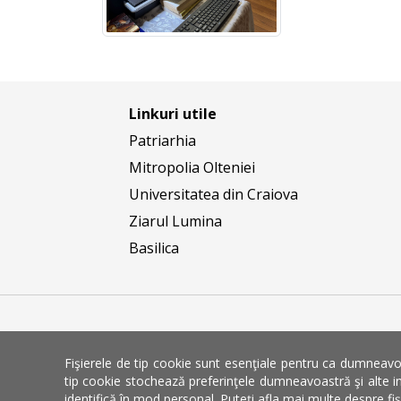
Linkuri utile
Patriarhia
Mitropolia Olteniei
Universitatea din Craiova
Ziarul Lumina
Basilica
Fişierele de tip cookie sunt esenţiale pentru ca dumneavoa
Fac
tip cookie stochează preferinţele dumneavoastră şi alte in
identifică în mod personal. Puteţi afla mai multe despre fi