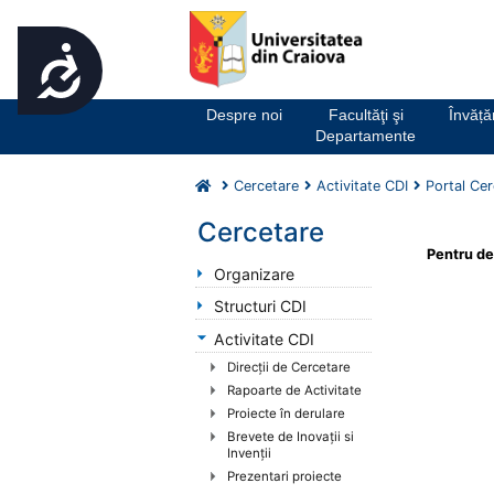
Accesibilitate
Notă:
Acest
website
Despre noi
Facultăţi şi
Învăț
include
Departamente
un
sistem
Cercetare
Activitate CDI
Portal Cer
de
accesibilitate.
Cercetare
Apasă
Pentru det
Control-
Organizare
F11
Structuri CDI
pentru
Activitate CDI
a
ajusta
Direcții de Cercetare
site-
Rapoarte de Activitate
ul
Proiecte în derulare
la
Brevete de Inovaţii si
Invenţii
persoanele
Prezentari proiecte
cu