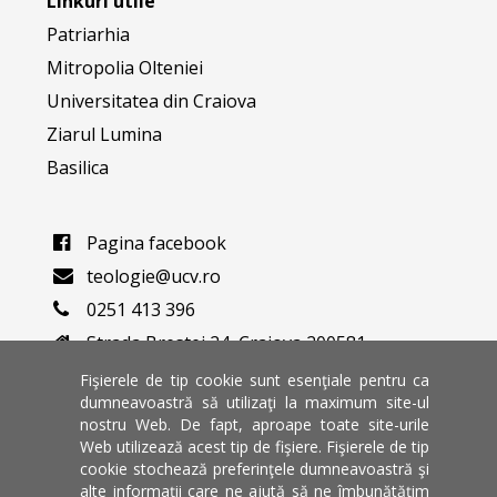
Linkuri utile
Patriarhia
Mitropolia Olteniei
Universitatea din Craiova
Ziarul Lumina
Basilica
Pagina facebook
teologie@ucv.ro
0251 413 396
Strada Brestei 24, Craiova 200581
Varianta veche a website-ului
Fişierele de tip cookie sunt esenţiale pentru ca
dumneavoastră să utilizaţi la maximum site-ul
nostru Web. De fapt, aproape toate site-urile
Universitate de stat din Craiova
Web utilizează acest tip de fişiere. Fişierele de tip
Dolj, Romania
cookie stochează preferinţele dumneavoastră şi
alte informaţii care ne ajută să ne îmbunătăţim