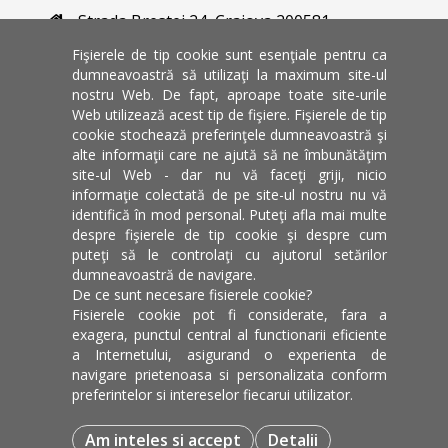
Strada Brestei 24, Craiova 200581
Varianta veche a website-ului
Fişierele de tip cookie sunt esenţiale pentru ca
dumneavoastră să utilizaţi la maximum site-ul
nostru Web. De fapt, aproape toate site-urile
Universitate de stat din Craiova
Web utilizează acest tip de fişiere. Fişierele de tip
Dolj, Romania
cookie stochează preferinţele dumneavoastră şi
alte informaţii care ne ajută să ne îmbunătăţim
site-ul Web - dar nu vă faceţi griji, nicio
informaţie colectată de pe site-ul nostru nu vă
identifică în mod personal. Puteţi afla mai multe
despre fişierele de tip cookie şi despre cum
puteţi să le controlaţi cu ajutorul setărilor
dumneavoastră de navigare.
De ce sunt necesare fisierele cookie?
Fisierele cookie pot fi considerate, fara a
exagera, punctul central al functionarii eficiente
a Internetului, asigurand o experienta de
navigare prietenoasa si personalizata conform
Facultatea de Teologie Ortodoxa Craiova © 2026, Toate
preferintelor si intereselor fiecarui utilizator.
drepturile rezervate.
Realizat cu
Techguys.ro
Am inteles si accept
Detalii