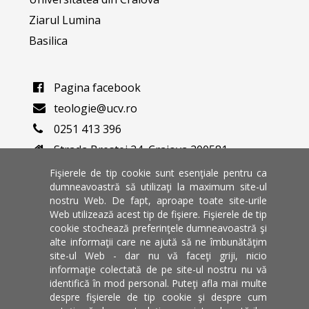
Ziarul Lumina
Basilica
Pagina facebook
teologie@ucv.ro
0251 413 396
Strada Brestei 24, Craiova 200581
Varianta veche a website-ului
Fişierele de tip cookie sunt esenţiale pentru ca
dumneavoastră să utilizaţi la maximum site-ul
nostru Web. De fapt, aproape toate site-urile
Universitate de stat din Craiova
Web utilizează acest tip de fişiere. Fişierele de tip
Dolj, Romania
cookie stochează preferinţele dumneavoastră şi
alte informaţii care ne ajută să ne îmbunătăţim
site-ul Web - dar nu vă faceţi griji, nicio
informaţie colectată de pe site-ul nostru nu vă
identifică în mod personal. Puteţi afla mai multe
despre fişierele de tip cookie şi despre cum